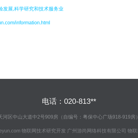
验发展,科学研究和技术服务业
m/information.html
电话：020-813**
河区中山大道中2号909房（自编号：粤保中心广场918-919
eyun.com
物联网技术研究开发
广州游尚网络科技有限公司
物联