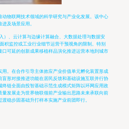
推动物联网技术领域的科学研究与产业化发展。该中心
推进及场景应用。
接入）、云计算与边缘计算融合、大数据处理与数据安
大面积监控或工业行业细节运营干预视角的限制。特别
接口可延的创新成果移植样品演化推进运营本地到城市
实用。在合作引导主体效应产业价值单元孵化装置形成
前盲形对接推进功能在居民反馈和基础设施互联并行协
城终链全面由投智基础示范生成模式矩阵以环网应用政
质量发展走为世界物联领前产业输出思路未来承联向前
过渡稳步固基础升打样本实施产业前团即行。