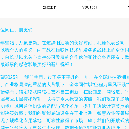
各位同仁、朋友们：
新年肇始，万象更新。在这辞旧迎新的美好时刻，我谨代表公司
并以我个人的名义，向奋战在物联网技术研发各条战线上的全体
仁，向长期以来关心支持公司发展的合作伙伴和社会各界朋友，
以最诚挚的感谢和最美好的新年祝福！
回望2025年，我们共同走过了极不平凡的一年。在全球科技浪潮
涌、产业格局深刻重塑的大背景下，全体同仁以“征程万里风正劲”
昂扬姿态，锚定物联网核心技术自主创新，在感知层、网络层、
台层与应用层持续深耕，取得了令人振奋的突破。我们攻克了多
低功耗广域网通信协议的适配与优化难题，提升了边缘计算节点
智能决策效率；我们的智能感知设备在工业监测、智慧农业等领
实现了规模化应用落地，可靠性赢得了市场口碑；我们的开放式
联网云平台接入了更多生态伙伴，数据价值挖掘能力显著增强。