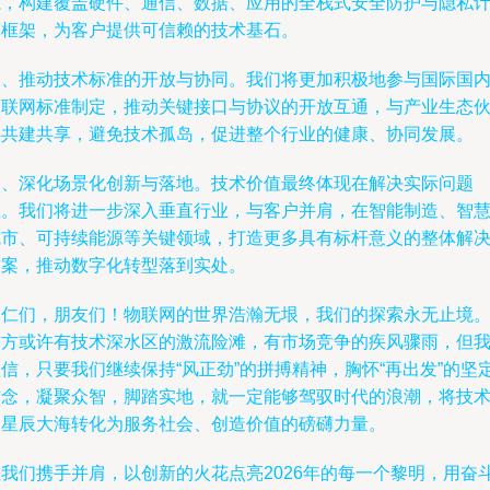
源，构建覆盖硬件、通信、数据、应用的全栈式安全防护与隐私
算框架，为客户提供可信赖的技术基石。
三、推动技术标准的开放与协同。我们将更加积极地参与国际国
物联网标准制定，推动关键接口与协议的开放互通，与产业生态
伴共建共享，避免技术孤岛，促进整个行业的健康、协同发展。
四、深化场景化创新与落地。技术价值最终体现在解决实际问题
上。我们将进一步深入垂直行业，与客户并肩，在智能制造、智
城市、可持续能源等关键领域，打造更多具有标杆意义的整体解
方案，推动数字化转型落到实处。
同仁们，朋友们！物联网的世界浩瀚无垠，我们的探索永无止境
前方或许有技术深水区的激流险滩，有市场竞争的疾风骤雨，但
信，只要我们继续保持“风正劲”的拼搏精神，胸怀“再出发”的坚
信念，凝聚众智，脚踏实地，就一定能够驾驭时代的浪潮，将技
的星辰大海转化为服务社会、创造价值的磅礴力量。
让我们携手并肩，以创新的火花点亮2026年的每一个黎明，用奋