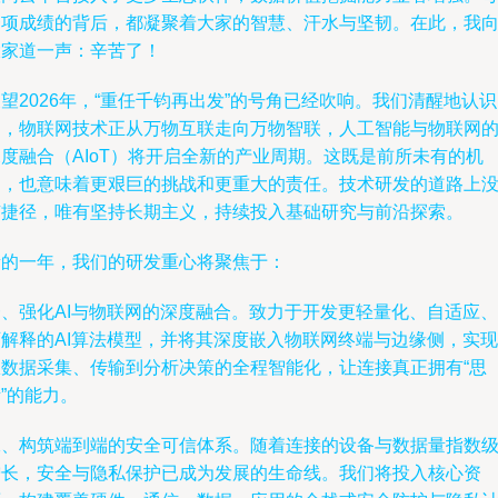
一项成绩的背后，都凝聚着大家的智慧、汗水与坚韧。在此，我
大家道一声：辛苦了！
望2026年，“重任千钧再出发”的号角已经吹响。我们清醒地认识
到，物联网技术正从万物互联走向万物智联，人工智能与物联网
度融合（AIoT）将开启全新的产业周期。这既是前所未有的机
遇，也意味着更艰巨的挑战和更重大的责任。技术研发的道路上
有捷径，唯有坚持长期主义，持续投入基础研究与前沿探索。
新的一年，我们的研发重心将聚焦于：
一、强化AI与物联网的深度融合。致力于开发更轻量化、自适应、
可解释的AI算法模型，并将其深度嵌入物联网终端与边缘侧，实现
从数据采集、传输到分析决策的全程智能化，让连接真正拥有“思
”的能力。
二、构筑端到端的安全可信体系。随着连接的设备与数据量指数
增长，安全与隐私保护已成为发展的生命线。我们将投入核心资