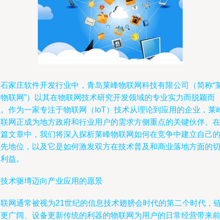
在石家庄软件开发行业中，青岛莱峰物联网科技有限公司（简称“
峰物联网”）以其在物联网技术研究开发领域的专业实力而脱颖而
出。作为一家专注于物联网（IoT）技术从理论到应用的企业，莱
物联网正成为地方政府和行业用户的需求方侧重点的关键伙伴。
这篇文章中，我们将深入探析莱峰物联网如何在竞争中建立自己
领先地位，以及它是如何激发双方在技术普及和商业落地方面的
实利益。
从技术驱壿迈向产业应用的愿景
物联网通常被视为21世纪的信息技术翅膀会时代的第二个时代，
接更广阔、设备更新传统的利器的物联网为用户的日常经营带来