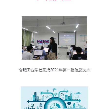
合肥工业学校完成2021年第一批信息技术
类职业技能等级考证——物联网技术研究
开发方向取得突破