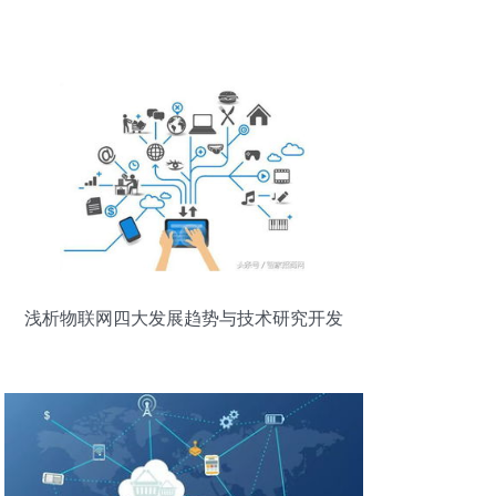
浅析物联网四大发展趋势与技术研究开发