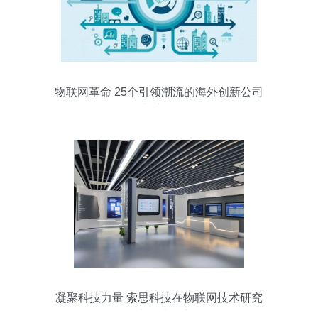
物联网革命 25个引领潮流的海外创新公司
与产品
凝聚科技力量 索思科技在物联网技术研究
开发中的先锋之路