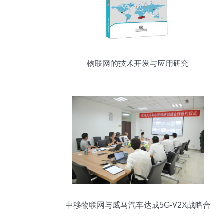
物联网的技术开发与应用研究
中移物联网与威马汽车达成5G-V2X战略合
作 物联网技术研究开发的崭新篇章