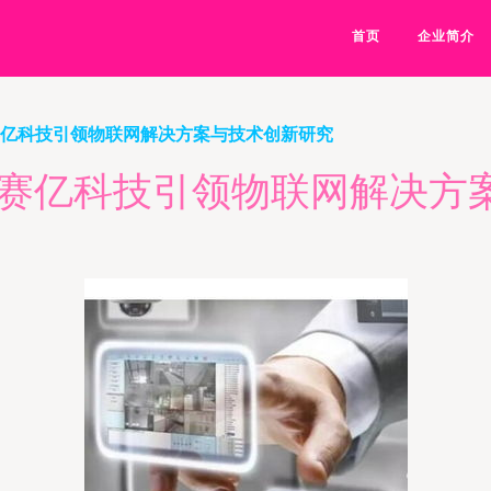
首页
企业简介
赛亿科技引领物联网解决方案与技术创新研究
 赛亿科技引领物联网解决方