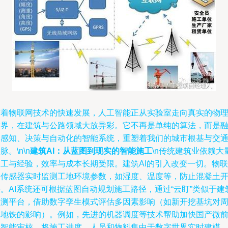
随着物联网技术的快速发展，人工智能正从实验室走向真实的物
世界，在建筑与公路领域大放异彩。它不再是单纯的算法，而是
合感知、决策与自动化的智能系统，重塑着我们的城市根基与交
脉。\n\n
建筑AI：从蓝图到现实的智能施工
\n传统建筑业依赖大
人工与经验，效率与成本长期受限。建筑AI的引入改变一切。物联
网传感器实时监测工地环境参数，如湿度、温度等，防止混凝土
。AI系统还可根据蓝图自动规划施工路径，通过“云盯”类似于建
监测平台，借助数字孪生模式评估多因素影响（如新开挖基坑对
围地铁的影响）。例如，先进的机器调度等技术帮助加快国产微
端智能审核，将施工进度、人员和物料集中于数字世界实时建模