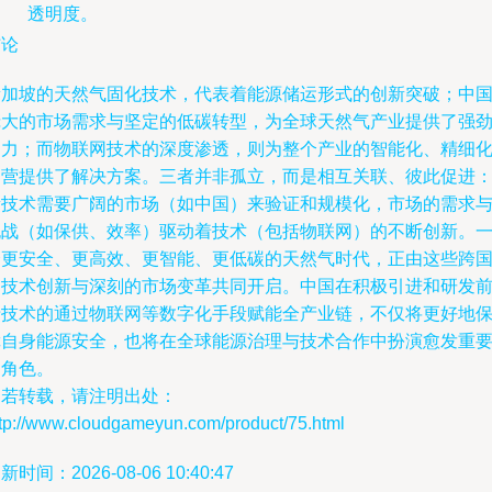
透明度。
结论
新加坡的天然气固化技术，代表着能源储运形式的创新突破；中
庞大的市场需求与坚定的低碳转型，为全球天然气产业提供了强
动力；而物联网技术的深度渗透，则为整个产业的智能化、精细
运营提供了解决方案。三者并非孤立，而是相互关联、彼此促进
新技术需要广阔的市场（如中国）来验证和规模化，市场的需求
挑战（如保供、效率）驱动着技术（包括物联网）的不断创新。
个更安全、更高效、更智能、更低碳的天然气时代，正由这些跨
的技术创新与深刻的市场变革共同开启。中国在积极引进和研发
沿技术的通过物联网等数字化手段赋能全产业链，不仅将更好地
障自身能源安全，也将在全球能源治理与技术合作中扮演愈发重
的角色。
如若转载，请注明出处：
ttp://www.cloudgameyun.com/product/75.html
新时间：2026-08-06 10:40:47