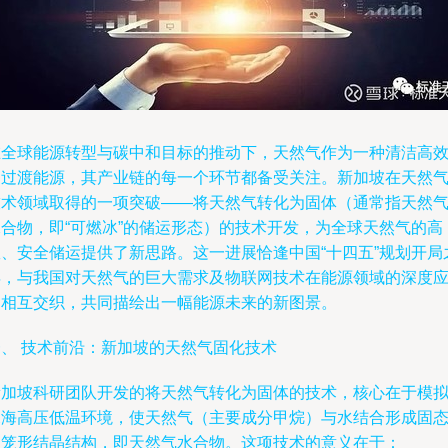
在全球能源转型与碳中和目标的推动下，天然气作为一种清洁高
的过渡能源，其产业链的每一个环节都备受关注。新加坡在天然
技术领域取得的一项突破——将天然气转化为固体（通常指天然
水合物，即“可燃冰”的储运形态）的技术开发，为全球天然气的高
效、安全储运提供了新思路。这一进展恰逢中国“十四五”规划开局
年，与我国对天然气的巨大需求及物联网技术在能源领域的深度
用相互交织，共同描绘出一幅能源未来的新图景。
一、 技术前沿：新加坡的天然气固化技术
新加坡科研团队开发的将天然气转化为固体的技术，核心在于模
深海高压低温环境，使天然气（主要成分甲烷）与水结合形成固
的笼形结晶结构，即天然气水合物。这项技术的意义在于：