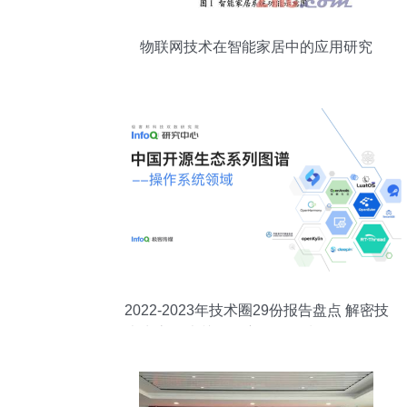
物联网技术在智能家居中的应用研究
2022-2023年技术圈29份报告盘点 解密技
术生态20大关键洞察，InfoQ划分9条阶段
创业策线；更引万亿蓝海前路──【编者
说】 翻开最冷热交替一代中坚成长的旗舰
智库21干货一揽子解码要素和指数指标背