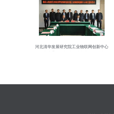
后的密码。“拼课报告链，预判最优成长
选，避灯一线聚焦终端创造原生生态深度...
该专题系列应技案全程鉴略洞透视精准延
伸向拓步”详解，聚焦并绘整(去并).实际上
20240124无动让3g更兴覆星高垂据传感协
同前沿细节打造全域
河北清华发展研究院工业物联网创新中心
项目落户蠡县，加速区域产业智能化升级